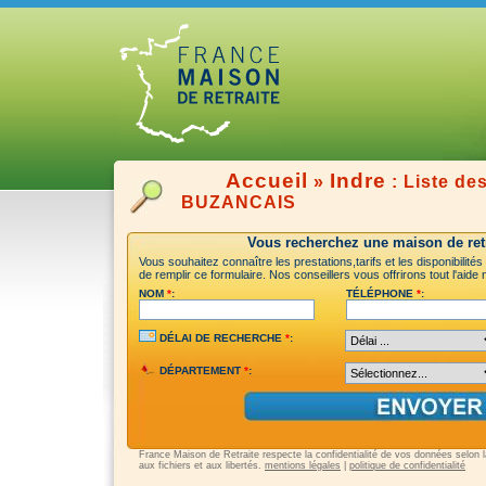
Accueil
Indre
»
: Liste de
BUZANCAIS
Vous recherchez une maison de retr
Vous souhaitez connaître les prestations,tarifs et les disponibilité
de remplir ce formulaire. Nos conseillers vous offrirons tout l'aid
NOM
*
:
TÉLÉPHONE
*
:
DÉLAI DE RECHERCHE
*
:
DÉPARTEMENT
*
:
France Maison de Retraite respecte la confidentialité de vos données selon la 
aux fichiers et aux libertés.
mentions légales
|
politique de confidentialité