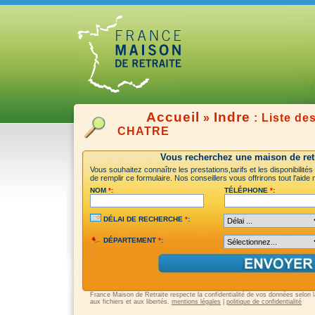
Accueil
Indre
»
: Liste de
CHATRE
Vous recherchez une maison de retr
Vous souhaitez connaître les prestations,tarifs et les disponibilité
de remplir ce formulaire. Nos conseillers vous offrirons tout l'aid
NOM
*
:
TÉLÉPHONE
*
:
DÉLAI DE RECHERCHE
*
:
DÉPARTEMENT
*
:
France Maison de Retraite respecte la confidentialité de vos données selon la 
aux fichiers et aux libertés.
mentions légales
|
politique de confidentialité