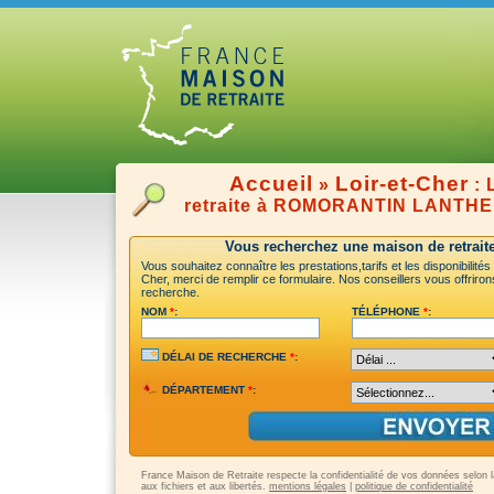
Accueil
Loir-et-Cher
»
: 
retraite à ROMORANTIN LANTH
Vous recherchez une maison de retraite
Vous souhaitez connaître les prestations,tarifs et les disponibilités
Cher, merci de remplir ce formulaire. Nos conseillers vous offriron
recherche.
NOM
*
:
TÉLÉPHONE
*
:
DÉLAI DE RECHERCHE
*
:
DÉPARTEMENT
*
:
France Maison de Retraite respecte la confidentialité de vos données selon la 
aux fichiers et aux libertés.
mentions légales
|
politique de confidentialité