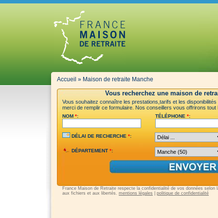
Accueil
»
Maison de retraite Manche
Vous recherchez une maison de retra
Vous souhaitez connaître les prestations,tarifs et les disponibilit
merci de remplir ce formulaire. Nos conseillers vous offrirons tout
NOM
*
:
TÉLÉPHONE
*
:
DÉLAI DE RECHERCHE
*
:
DÉPARTEMENT
*
:
France Maison de Retraite respecte la confidentialité de vos données selon la 
aux fichiers et aux libertés.
mentions légales
|
politique de confidentialité