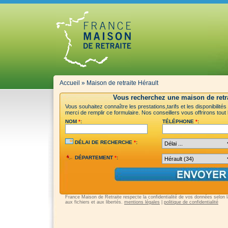
Accueil
»
Maison de retraite Hérault
Vous recherchez une maison de retra
Vous souhaitez connaître les prestations,tarifs et les disponibilité
merci de remplir ce formulaire. Nos conseillers vous offrirons tout
NOM
*
:
TÉLÉPHONE
*
:
DÉLAI DE RECHERCHE
*
:
DÉPARTEMENT
*
:
France Maison de Retraite respecte la confidentialité de vos données selon la 
aux fichiers et aux libertés.
mentions légales
|
politique de confidentialité