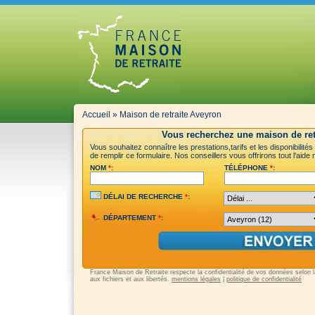
Accueil
»
Maison de retraite Aveyron
Vous recherchez une maison de ret
Vous souhaitez connaître les prestations,tarifs et les disponibilit
de remplir ce formulaire. Nos conseillers vous offrirons tout l'aid
NOM
*
:
TÉLÉPHONE
*
:
DÉLAI DE RECHERCHE
*
:
DÉPARTEMENT
*
:
France Maison de Retraite respecte la confidentialité de vos données selon la 
aux fichiers et aux libertés.
mentions légales
|
politique de confidentialité