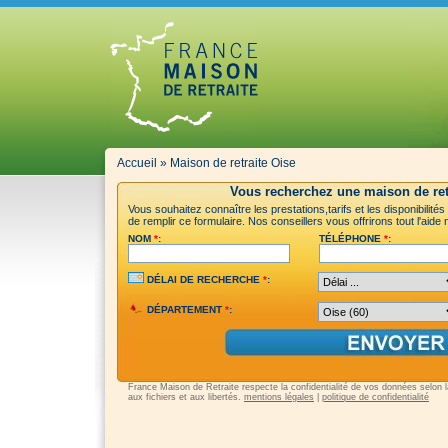
Accueil
»
Maison de retraite Oise
Vous recherchez une maison de retr
Vous souhaitez connaître les prestations,tarifs et les disponibilité
de remplir ce formulaire. Nos conseillers vous offrirons tout l'aid
NOM
*
:
TÉLÉPHONE
*
:
DÉLAI DE RECHERCHE
*
:
DÉPARTEMENT
*
:
France Maison de Retraite respecte la confidentialité de vos données selon la 
aux fichiers et aux libertés.
mentions légales
|
politique de confidentialité