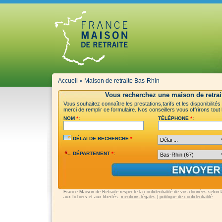
Accueil
»
Maison de retraite Bas-Rhin
Vous recherchez une maison de retrai
Vous souhaitez connaître les prestations,tarifs et les disponibilit
merci de remplir ce formulaire. Nos conseillers vous offrirons tout
NOM
*
:
TÉLÉPHONE
*
:
DÉLAI DE RECHERCHE
*
:
DÉPARTEMENT
*
:
France Maison de Retraite respecte la confidentialité de vos données selon la 
aux fichiers et aux libertés.
mentions légales
|
politique de confidentialité