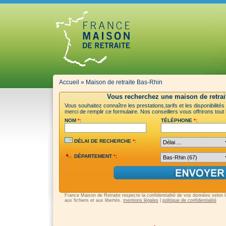
Accueil
»
Maison de retraite Bas-Rhin
Vous recherchez une maison de retrai
Vous souhaitez connaître les prestations,tarifs et les disponibilit
merci de remplir ce formulaire. Nos conseillers vous offrirons tout
NOM
*
:
TÉLÉPHONE
*
:
DÉLAI DE RECHERCHE
*
:
DÉPARTEMENT
*
:
France Maison de Retraite respecte la confidentialité de vos données selon la 
aux fichiers et aux libertés.
mentions légales
|
politique de confidentialité