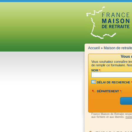
Accueil
»
Maison de retrait
Vous r
Vous souhaitez connaître les 
de remplir ce formulaire. Nos
NOM
*
:
DÉLAI DE RECHERCHE
DÉPARTEMENT
*
:
France Maison de Retraite respect
aux fichiers et aux libertés.
menti