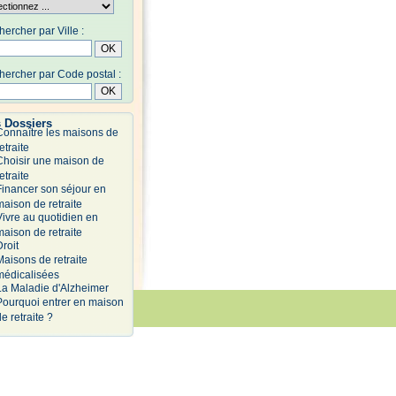
ercher par Ville :
ercher par Code postal :
 Dossiers
Connaître les maisons de
etraite
Choisir une maison de
etraite
Financer son séjour en
maison de retraite
Vivre au quotidien en
maison de retraite
Droit
Maisons de retraite
médicalisées
La Maladie d'Alzheimer
Pourquoi entrer en maison
onfidentialité
e retraite ?