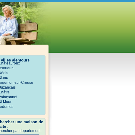
 villes alentours
Châteauroux
Issoudun
Déols
Blanc
Argenton-sur-Creuse
Buzançais
Châtre
Poinçonnet
St-Maur
Ardentes
hercher une maison de
aite :
hercher par departement :