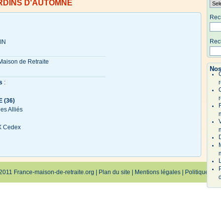
RDINS D'AUTOMNE
Rech
Rech
IN
Maison de Retraite
Nos
s
:
r
r
 (36)
des Alliés
 Cedex
2011 France-maison-de-retraite.org |
Plan du site
|
Mentions légales
|
Politique de c
d