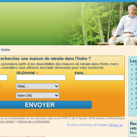
e Indre
echerchez une maison de retraite dans l'Indre ?
Les
prestations,tarifs et les disponibilités des maisons de retraite dans l'Indre, merci
 conseillers vous offrirons tout l'aide nécessaire pour votre recherche.
TÉLÉPHONE
*
:
EMAIL :
*
:
e la confidentialité de vos données selon la loi nº78-17 du 6 Janvier 1978 relative à l’informatique,
ons légales
|
politique de confidentialité
Rec
Si vous cherchez un emploi
cliquez ici
retr
Rec