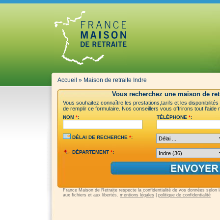
Accueil
»
Maison de retraite Indre
Vous recherchez une maison de retr
Vous souhaitez connaître les prestations,tarifs et les disponibilité
de remplir ce formulaire. Nos conseillers vous offrirons tout l'aid
NOM
*
:
TÉLÉPHONE
*
:
DÉLAI DE RECHERCHE
*
:
DÉPARTEMENT
*
:
France Maison de Retraite respecte la confidentialité de vos données selon la 
aux fichiers et aux libertés.
mentions légales
|
politique de confidentialité