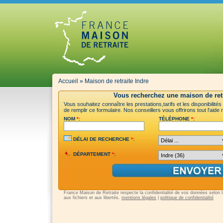
Accueil
»
Maison de retraite Indre
Vous recherchez une maison de retr
Vous souhaitez connaître les prestations,tarifs et les disponibilité
de remplir ce formulaire. Nos conseillers vous offrirons tout l'aid
NOM
*
:
TÉLÉPHONE
*
:
DÉLAI DE RECHERCHE
*
:
DÉPARTEMENT
*
:
France Maison de Retraite respecte la confidentialité de vos données selon la 
aux fichiers et aux libertés.
mentions légales
|
politique de confidentialité