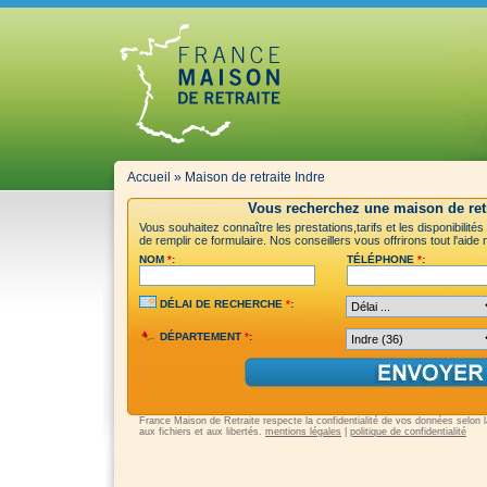
Accueil
»
Maison de retraite Indre
Vous recherchez une maison de retr
Vous souhaitez connaître les prestations,tarifs et les disponibilité
de remplir ce formulaire. Nos conseillers vous offrirons tout l'aid
NOM
*
:
TÉLÉPHONE
*
:
DÉLAI DE RECHERCHE
*
:
DÉPARTEMENT
*
:
France Maison de Retraite respecte la confidentialité de vos données selon la 
aux fichiers et aux libertés.
mentions légales
|
politique de confidentialité