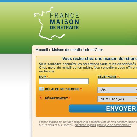
Accueil
»
Maison de retraite Loir-et-Cher
Vous recherchez une maison de retraite
Vous souhaitez connaître les prestations,tarifs et les disponibilités
Cher, merci de remplir ce formulaire. Nos conseillers vous offriron
recherche.
NOM
*
:
TÉLÉPHONE
*
:
DÉLAI DE RECHERCHE
*
:
DÉPARTEMENT
*
:
France Maison de Retraite respecte la confidentialité de vos données selon la 
aux fichiers et aux libertés.
mentions légales
|
politique de confidentialité