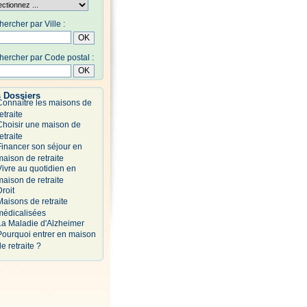
ercher par Ville :
ercher par Code postal :
 Dossiers
Connaître les maisons de
etraite
Choisir une maison de
etraite
Financer son séjour en
maison de retraite
Vivre au quotidien en
maison de retraite
Droit
Maisons de retraite
médicalisées
La Maladie d'Alzheimer
Pourquoi entrer en maison
e retraite ?