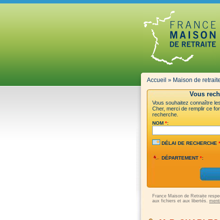
Accueil
»
Maison de retrait
Vous rech
Vous souhaitez connaître les 
Cher, merci de remplir ce for
recherche.
NOM
*
:
DÉLAI DE RECHERCHE
DÉPARTEMENT
*
:
France Maison de Retraite respect
aux fichiers et aux libertés.
menti