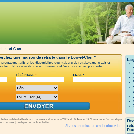
e Loir-et-Cher
erchez une maison de retraite dans le Loir-et-Cher ?
Les
prestations,tarifs et les disponibilités des maisons de retraite dans le Loir-et-
mulaire. Nos conseillers vous offrirons tout l'aide nécessaire pour votre
TÉLÉPHONE
*
:
EMAIL :
*
:
e la confidentialité de vos données selon la loi nº78-17 du 6 Janvier 1978 relative à l’informatique,
Rec
ons légales
|
politique de confidentialité
retr
Si vous cherchez un emploi
cliquez ici
Rec