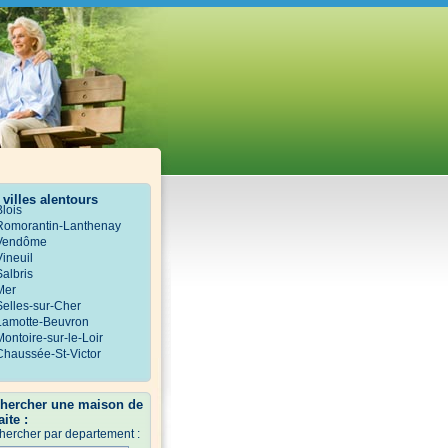
 villes alentours
Blois
Romorantin-Lanthenay
Vendôme
Vineuil
Salbris
Mer
Selles-sur-Cher
Lamotte-Beuvron
Montoire-sur-le-Loir
Chaussée-St-Victor
hercher une maison de
aite :
hercher par departement :