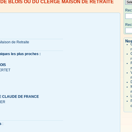
 DE BLOIS OU DU CLERGE MAISON DE RETRAITE
Rech
Rech
Nos
Maison de Retraite
r
niques les plus proches :
r
OIS
ERTET
UE CLAUDE DE FRANCE
IER
d
s
: