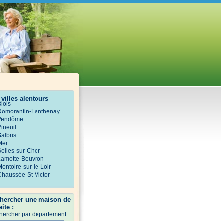
 villes alentours
Blois
Romorantin-Lanthenay
Vendôme
Vineuil
Salbris
Mer
Selles-sur-Cher
Lamotte-Beuvron
Montoire-sur-le-Loir
Chaussée-St-Victor
hercher une maison de
aite :
hercher par departement :