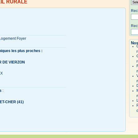
IL RURALE
Rech
Rech
 Logement Foyer
Nos
niques les plus proches :
r
r
R DE VIERZON
EX
s
:
-ET-CHER (41)
e
d