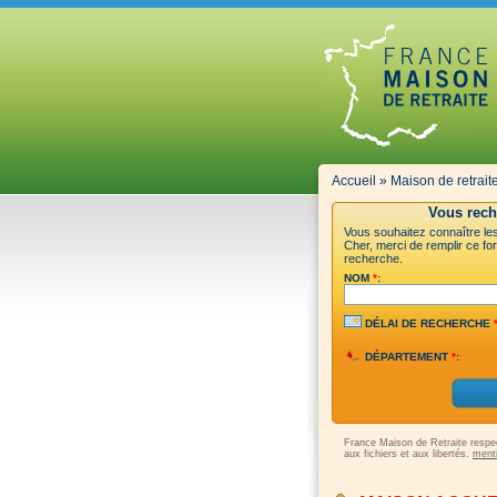
Accueil
»
Maison de retrait
Vous rech
Vous souhaitez connaître les 
Cher, merci de remplir ce for
recherche.
NOM
*
:
DÉLAI DE RECHERCHE
DÉPARTEMENT
*
:
France Maison de Retraite respect
aux fichiers et aux libertés.
menti