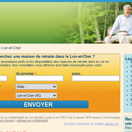
e Loir-et-Cher
erchez une maison de retraite dans le Loir-et-Cher ?
Les
prestations,tarifs et les disponibilités des maisons de retraite dans le Loir-et-
mulaire. Nos conseillers vous offrirons tout l'aide nécessaire pour votre
TÉLÉPHONE
*
:
EMAIL :
*
:
e la confidentialité de vos données selon la loi nº78-17 du 6 Janvier 1978 relative à l’informatique,
Rec
ons légales
|
politique de confidentialité
retr
Si vous cherchez un emploi
cliquez ici
Rec