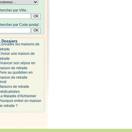
ercher par Ville :
ercher par Code postal :
 Dossiers
Connaître les maisons de
etraite
Choisir une maison de
etraite
Financer son séjour en
maison de retraite
Vivre au quotidien en
maison de retraite
Droit
Maisons de retraite
médicalisées
La Maladie d'Alzheimer
Pourquoi entrer en maison
e retraite ?