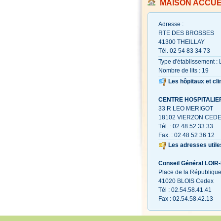
MAISON ACCUE
Adresse :
RTE DES BROSSES
41300 THEILLAY
Tél. 02 54 83 34 73
Type d'établissement :
Nombre de lits : 19
Les hôpitaux et cli
CENTRE HOSPITALIE
33 R LEO MERIGOT
18102 VIERZON CED
Tél. : 02 48 52 33 33
Fax. : 02 48 52 36 12
Les adresses utile
Conseil Général LOIR
Place de la Républiqu
41020 BLOIS Cedex
Tél : 02.54.58.41.41
Fax : 02.54.58.42.13