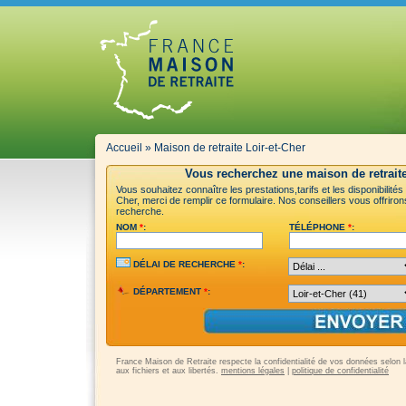
Accueil
»
Maison de retraite Loir-et-Cher
Vous recherchez une maison de retraite
Vous souhaitez connaître les prestations,tarifs et les disponibilités
Cher, merci de remplir ce formulaire. Nos conseillers vous offriron
recherche.
NOM
*
:
TÉLÉPHONE
*
:
DÉLAI DE RECHERCHE
*
:
DÉPARTEMENT
*
:
France Maison de Retraite respecte la confidentialité de vos données selon la 
aux fichiers et aux libertés.
mentions légales
|
politique de confidentialité