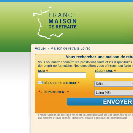
Accueil
»
Maison de retraite Loiret
Vous recherchez une maison de retra
Vous souhaitez connaître les prestations,tarifs et les disponibilité
de remplir ce formulaire. Nos conseillers vous offrirons tout l'aid
NOM
*
:
TÉLÉPHONE
*
:
DÉLAI DE RECHERCHE
*
:
DÉPARTEMENT
*
:
France Maison de Retraite respecte la confidentialité de vos données selon la 
aux fichiers et aux libertés.
mentions légales
|
politique de confidentialité