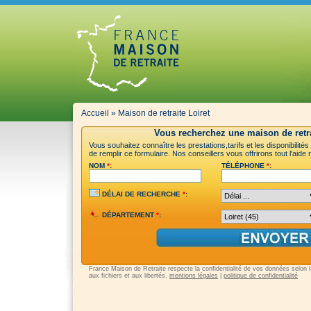
Accueil
»
Maison de retraite Loiret
Vous recherchez une maison de retra
Vous souhaitez connaître les prestations,tarifs et les disponibilité
de remplir ce formulaire. Nos conseillers vous offrirons tout l'aid
NOM
*
:
TÉLÉPHONE
*
:
DÉLAI DE RECHERCHE
*
:
DÉPARTEMENT
*
:
France Maison de Retraite respecte la confidentialité de vos données selon la 
aux fichiers et aux libertés.
mentions légales
|
politique de confidentialité