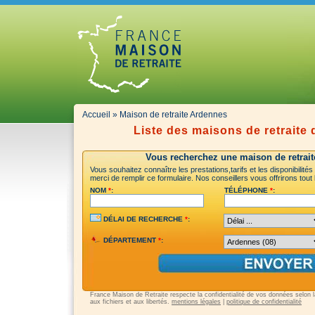
Accueil
» Maison de retraite Ardennes
Liste des maisons de retraite
Vous recherchez une maison de retrait
Vous souhaitez connaître les prestations,tarifs et les disponibilit
merci de remplir ce formulaire. Nos conseillers vous offrirons tout
NOM
*
:
TÉLÉPHONE
*
:
DÉLAI DE RECHERCHE
*
:
DÉPARTEMENT
*
:
France Maison de Retraite respecte la confidentialité de vos données selon la 
aux fichiers et aux libertés.
mentions légales
|
politique de confidentialité