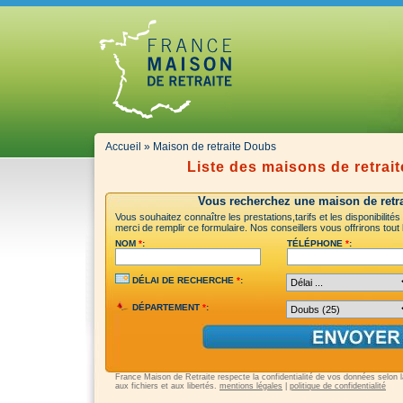
Accueil
» Maison de retraite Doubs
Liste des maisons de retrai
Vous recherchez une maison de retra
Vous souhaitez connaître les prestations,tarifs et les disponibilit
merci de remplir ce formulaire. Nos conseillers vous offrirons tout
NOM
*
:
TÉLÉPHONE
*
:
DÉLAI DE RECHERCHE
*
:
DÉPARTEMENT
*
:
France Maison de Retraite respecte la confidentialité de vos données selon la 
aux fichiers et aux libertés.
mentions légales
|
politique de confidentialité