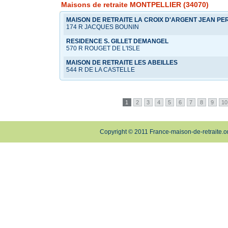
Maisons de retraite MONTPELLIER (34070)
MAISON DE RETRAITE LA CROIX D'ARGENT JEAN PER
174 R JACQUES BOUNIN
RESIDENCE S. GILLET DEMANGEL
570 R ROUGET DE L'ISLE
MAISON DE RETRAITE LES ABEILLES
544 R DE LA CASTELLE
1
2
3
4
5
6
7
8
9
10
Copyright © 2011 France-maison-de-retraite.o