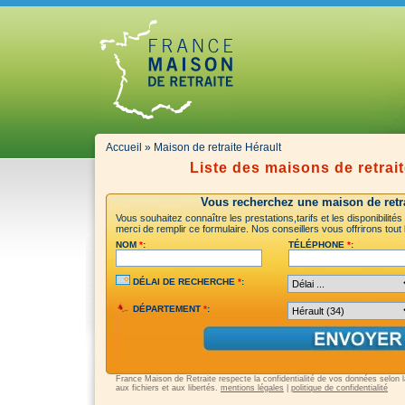
Accueil
» Maison de retraite Hérault
Liste des maisons de retrait
Vous recherchez une maison de retra
Vous souhaitez connaître les prestations,tarifs et les disponibilité
merci de remplir ce formulaire. Nos conseillers vous offrirons tout
NOM
*
:
TÉLÉPHONE
*
:
DÉLAI DE RECHERCHE
*
:
DÉPARTEMENT
*
:
France Maison de Retraite respecte la confidentialité de vos données selon la 
aux fichiers et aux libertés.
mentions légales
|
politique de confidentialité