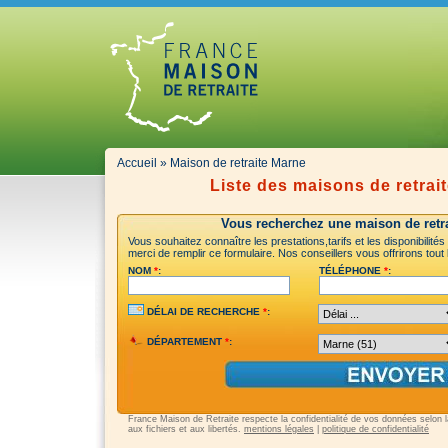
Accueil
» Maison de retraite Marne
Liste des maisons de retrai
Vous recherchez une maison de retra
Vous souhaitez connaître les prestations,tarifs et les disponibilit
merci de remplir ce formulaire. Nos conseillers vous offrirons tout
NOM
*
:
TÉLÉPHONE
*
:
DÉLAI DE RECHERCHE
*
:
DÉPARTEMENT
*
:
France Maison de Retraite respecte la confidentialité de vos données selon la 
aux fichiers et aux libertés.
mentions légales
|
politique de confidentialité