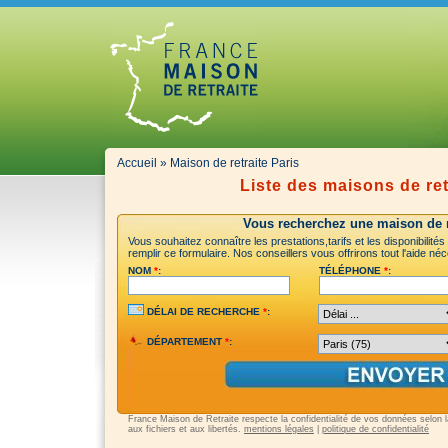
Accueil
» Maison de retraite Paris
Liste des maisons de ret
Vous recherchez une maison de re
Vous souhaitez connaître les prestations,tarifs et les disponibilité
remplir ce formulaire. Nos conseillers vous offrirons tout l'aide n
NOM
*
:
TÉLÉPHONE
*
:
DÉLAI DE RECHERCHE
*
:
DÉPARTEMENT
*
:
France Maison de Retraite respecte la confidentialité de vos données selon la 
aux fichiers et aux libertés.
mentions légales
|
politique de confidentialité