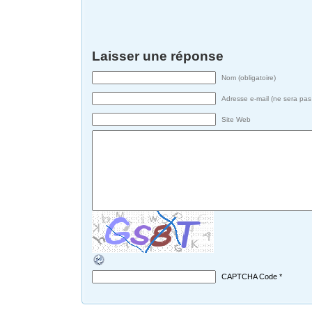
Laisser une réponse
Nom (obligatoire)
Adresse e-mail (ne sera pas 
Site Web
CAPTCHA Code
*