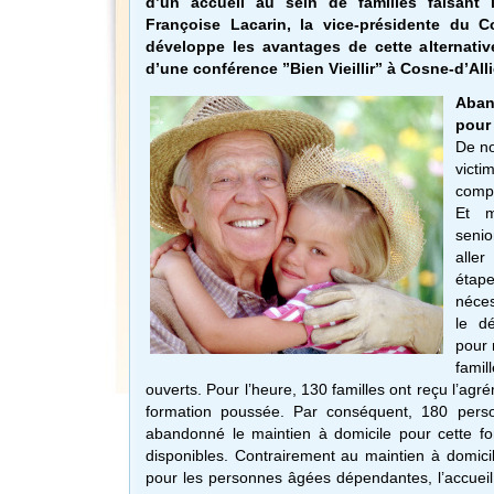
d’un accueil au sein de familles faisant 
Françoise Lacarin, la vice-présidente du 
développe les avantages de cette alternativ
d’une conférence ”Bien Vieillir” à Cosne-d’Allie
Aban
pour 
De n
victi
comp
Et m
senio
alle
étape
néces
le d
pour 
famil
ouverts. Pour l’heure, 130 familles ont reçu l’agr
formation poussée. Par conséquent, 180 pers
abandonné le maintien à domicile pour cette fo
disponibles. Contrairement au maintien à domicil
pour les personnes âgées dépendantes, l’accueil f